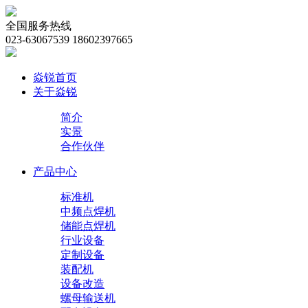
全国服务热线
023-63067539 18602397665
焱锐首页
关于焱锐
简介
实景
合作伙伴
产品中心
标准机
中频点焊机
储能点焊机
行业设备
定制设备
装配机
设备改造
螺母输送机